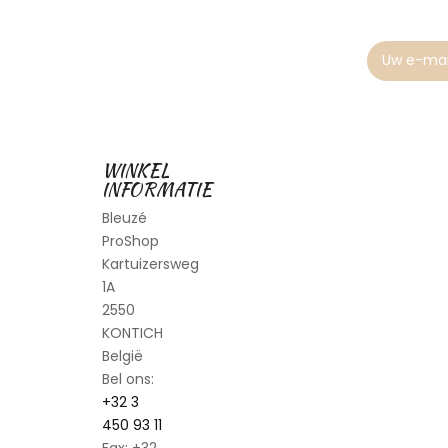
Newsletter
WINKEL
INFORMATIE
Bleuzé
ProShop
Kartuizersweg
1A
2550
KONTICH
België
Bel ons:
+32 3
450 93 11
Fax:
+32