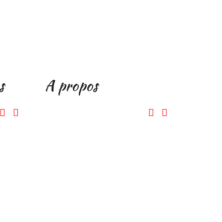
s
A propos



