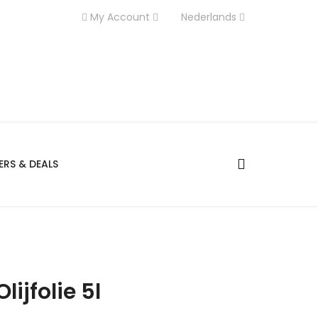
My Account
Nederlands
RS & DEALS
lijfolie 5l