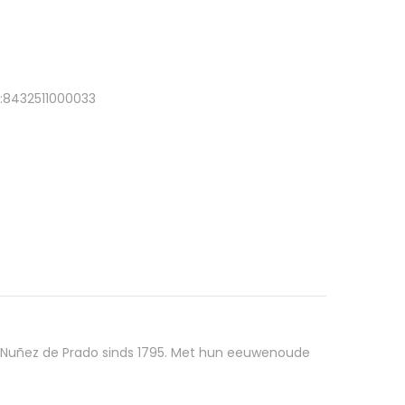
e:8432511000033
ie Nuñez de Prado sinds 1795. Met hun eeuwenoude