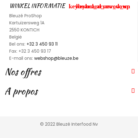
WINKEL INFORMATIE
keyboard_arrow_down
keyboard_arrow_up
Bleuzé ProShop
Kartuizersweg 1A
2550 KONTICH
België
Bel ons:
+32 3 450 93 11
Fax:
+32 3 450 93 17
E-mail ons:
webshop@bleuze.be
Nos offres


A propos


© 2022 Bleuzé Interfood Nv