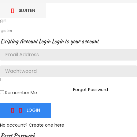
SLUITEN

gin
gister
Existing Account Login
Login to your account
Forgot Password
Remember Me
LOGIN


No account? Create one here
Reset Password